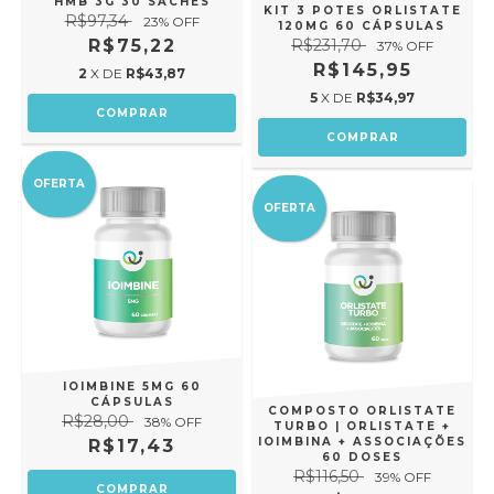
HMB 3G 30 SACHÊS
KIT 3 POTES ORLISTATE
R$97,34
23
% OFF
120MG 60 CÁPSULAS
R$75,22
R$231,70
37
% OFF
R$145,95
2
X DE
R$43,87
5
X DE
R$34,97
OFERTA
OFERTA
IOIMBINE 5MG 60
CÁPSULAS
COMPOSTO ORLISTATE
R$28,00
38
% OFF
TURBO | ORLISTATE +
IOIMBINA + ASSOCIAÇÕES
R$17,43
60 DOSES
R$116,50
39
% OFF