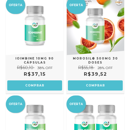
OFERTA
OFERTA
IOIMBINE 10MG 90
MOROSIL® 500MG 30
CÁPSULAS
DOSES
R$60,10
R$55,18
38
% OFF
28
% OFF
R$37,15
R$39,52
OFERTA
OFERTA