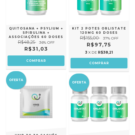
QUITOSANA + PSYLIUM +
KIT 2 POTES ORLISTATE
SPIRULINA +
120MG 60 DOSES
ASSOCIAÇÕES 60 DOSES
R$155,00
37
% OFF
R$48,25
36
% OFF
R$97,75
R$31,03
3
X DE
R$38,21
OFERTA
OFERTA