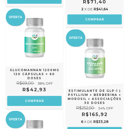
R$71,40
2
X DE
R$41,64
OFERTA
OFERTA
GLUCOMANNAN 1200MG
120 CÁPSULAS = 60
DOSES
R$69,00
38
% OFF
R$42,93
ESTIMULANTE DE GLP-1 |
PSYLLIUM + BERBERINA +
MOROSIL + ASSOCIAÇÕES
30 DOSES
R$252,50
34
% OFF
R$165,92
OFERTA
6
X DE
R$33,28