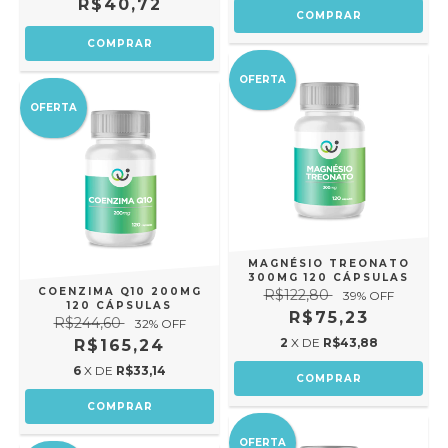
R$40,72
OFERTA
OFERTA
MAGNÉSIO TREONATO
300MG 120 CÁPSULAS
COENZIMA Q10 200MG
R$122,80
39
% OFF
120 CÁPSULAS
R$75,23
R$244,60
32
% OFF
2
X DE
R$43,88
R$165,24
6
X DE
R$33,14
OFERTA