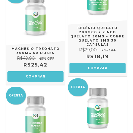
SELÊNIO QUELATO
200MCG + ZINCO
QUELATO 30MG + COBRE
QUELATO 2MG 30
CÁPSULAS
MAGNÉSIO TREONATO
R$29,00
37
% OFF
300MG 60 DOSES
R$18,19
R$49,90
49
% OFF
R$25,42
OFERTA
OFERTA