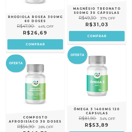
MAGNÉSIO TREONATO
500MG 30 CÁPSULAS
RHODIOLA ROSEA 300MG
R$49,30
37
% OFF
60 DOSES
R$31,03
R$47,90
44
% OFF
R$26,69
OFERTA
OFERTA
ÔMEGA 3 1400MG 120
CÁPSULAS
COMPOSTO
R$81,90
34
% OFF
AFRODISÍACO 30 DOSES
R$53,89
R$54,90
26
% OFF