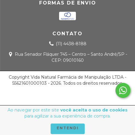
FORMAS DE ENVIO
CONTATO
(11) 4438-8188
Rua Senador Fláquer 745 – Centro – Santo André/SP -
CEP: 09010160
Copyright Vida Natural Farmácia de Manipulação LTDA -
55621601000103 - 2026. Todos os direitos reservados.
Ao navegar por este site
você aceita o uso de cookies
para agilizar a sua experiência de compra.
ENTENDI