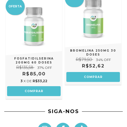
OFERTA
BROMELINA 250MG 30
DOSES
FOSFATIDILSERINA
R$79,50
34
% OFF
200MG 60 DOSES
R$52,62
R$135,58
37
% OFF
R$85,00
3
X DE
R$33,22
SIGA-NOS