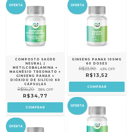
OFERTA
OFERTA
COMPOSTO SAÚDE
GINSENG PANAX 100MG
NEURAL |
60 DOSES
METILCOBALAMINA +
R$23,90
43
% OFF
MAGNÉSIO TREONATO +
R$13,52
GINSENG PANAX +
DIÓXIDO DE SILÍCIO 60
CÁPSULAS
R$56,20
38
% OFF
R$34,77
OFERTA
OFERTA