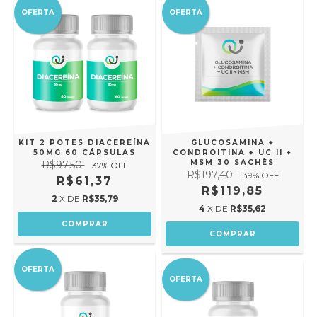
OFERTA
OFERTA
KIT 2 POTES DIACEREÍNA
GLUCOSAMINA +
50MG 60 CÁPSULAS
CONDROITINA + UC II +
MSM 30 SACHÊS
R$97,50
37
% OFF
R$197,40
39
% OFF
R$61,37
R$119,85
2
X DE
R$35,79
4
X DE
R$35,62
OFERTA
OFERTA