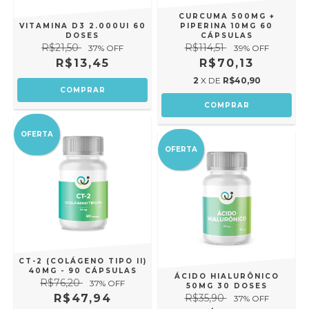
CURCUMA 500MG +
VITAMINA D3 2.000UI 60
PIPERINA 10MG 60
DOSES
CÁPSULAS
R$21,50
R$114,51
37
% OFF
39
% OFF
R$13,45
R$70,13
2
X DE
R$40,90
OFERTA
OFERTA
CT-2 (COLÁGENO TIPO II)
40MG - 90 CÁPSULAS
ÁCIDO HIALURÔNICO
R$76,20
37
% OFF
50MG 30 DOSES
R$47,94
R$35,90
37
% OFF