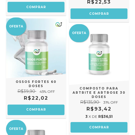
R$22,53
OFERTA
OFERTA
OSSOS FORTES 60
DOSES
COMPOSTO PARA
R$39,90
45
% OFF
ARTRITE E ARTROSE 30
DOSES
R$22,02
R$135,90
31
% OFF
R$93,42
3
X DE
R$36,51
OFERTA