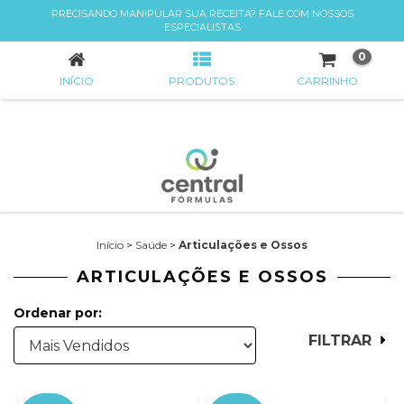
PRECISANDO MANIPULAR SUA RECEITA? FALE COM NOSSOS
ARTICULAÇÕES E OSSOS
ESPECIALISTAS
0
INÍCIO
PRODUTOS
CARRINHO
Início
>
Saúde
>
Articulações e Ossos
ARTICULAÇÕES E OSSOS
Ordenar por:
FILTRAR