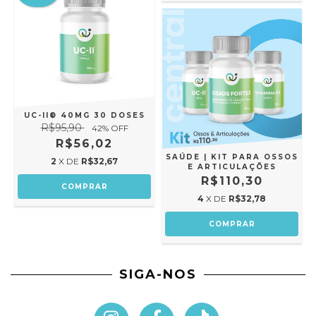
UC-II® 40MG 30 DOSES
R$95,90
42
% OFF
R$56,02
SAÚDE | KIT PARA OSSOS
2
X DE
R$32,67
E ARTICULAÇÕES
R$110,30
4
X DE
R$32,78
SIGA-NOS