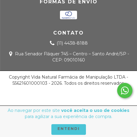
FORMAS DE ENVIO
CONTATO
(11) 4438-8188
Rua Senador Fláquer 745 – Centro – Santo André/SP -
CEP: 09010160
Copyright Vida Natural Farmácia de Manipulação LTDA -
55621601000103 - 2026. Todos os direitos reservados.
Ao navegar por este site
você aceita o uso de cookies
para agilizar a sua experiência de compra.
ENTENDI