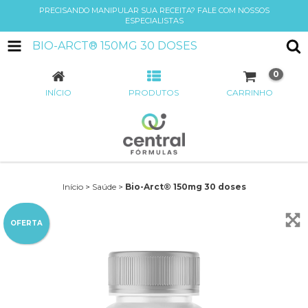
PRECISANDO MANIPULAR SUA RECEITA? FALE COM NOSSOS
ESPECIALISTAS
BIO-ARCT® 150MG 30 DOSES
0
INÍCIO
PRODUTOS
CARRINHO
Início
>
Saúde
>
Bio-Arct® 150mg 30 doses
OFERTA