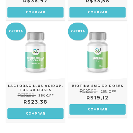
R$36,97
R$33,58
OFERTA
OFERTA
LACTOBACILLUS ACIDOP.
BIOTINA 5MG 30 DOSES
1 BI. 30 DOSES
R$25,90
26
% OFF
R$35,90
35
% OFF
R$19,12
R$23,38