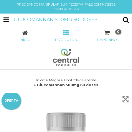
PRECISANDO MANIPULAR SUA RECEITA? FALE COM NOSSOS
ESPECIALISTAS
GLUCOMANNAN 500MG 60 DOSES
0
INÍCIO
PRODUTOS
CARRINHO
Início
>
Magra
>
Controle de apetite
>
Glucomannan 500mg 60 doses
OFERTA