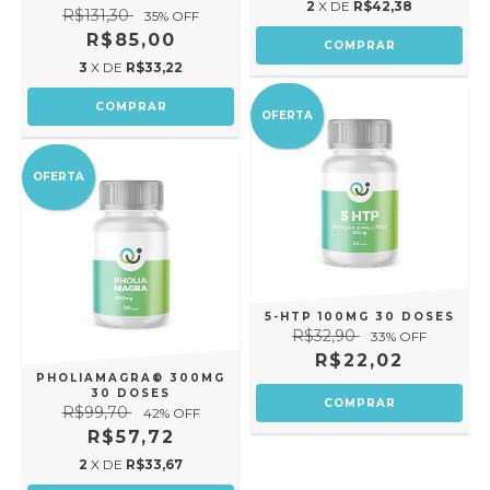
2
X DE
R$42,38
R$131,30
35
% OFF
R$85,00
3
X DE
R$33,22
OFERTA
OFERTA
5-HTP 100MG 30 DOSES
R$32,90
33
% OFF
R$22,02
PHOLIAMAGRA® 300MG
30 DOSES
R$99,70
42
% OFF
R$57,72
2
X DE
R$33,67