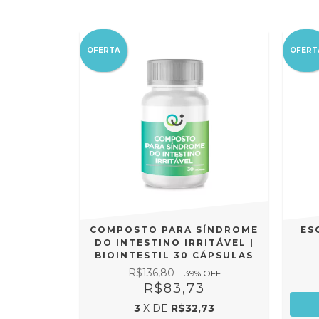
OFERTA
OFERT
COMPOSTO PARA SÍNDROME
ES
DO INTESTINO IRRITÁVEL |
BIOINTESTIL 30 CÁPSULAS
R$136,80
39
% OFF
R$83,73
3
X DE
R$32,73