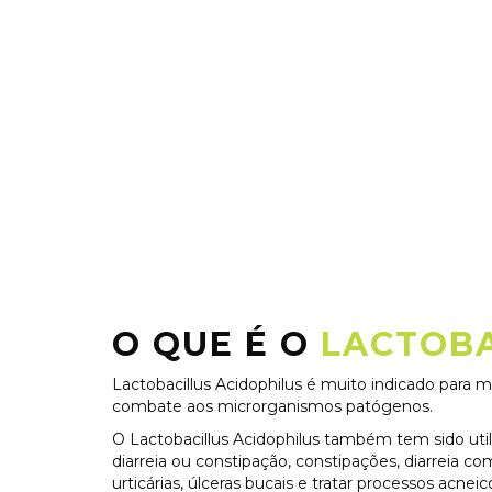
O QUE É O
LACTOBA
Lactobacillus Acidophilus
é
muito indicado para man
combate aos microrganismos patógenos.
O Lactobacillus Acidophilus também tem sido utiliz
diarreia ou constipação, constipações, diarreia c
urticárias, úlceras bucais e tratar processos acnei