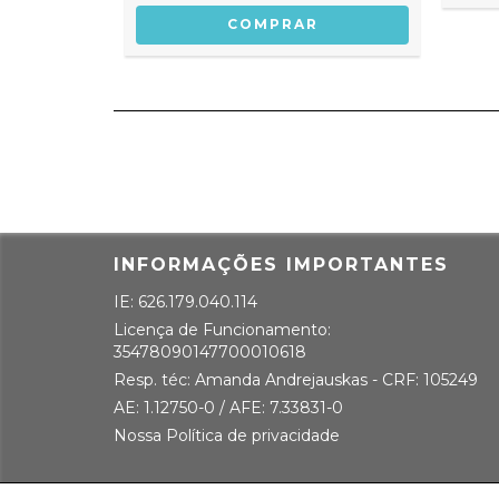
INFORMAÇÕES IMPORTANTES
IE: 626.179.040.114
Licença de Funcionamento:
35478090147700010618
Resp. téc: Amanda Andrejauskas - CRF: 105249
AE: 1.12750-0 / AFE: 7.33831-0
Nossa Política de privacidade