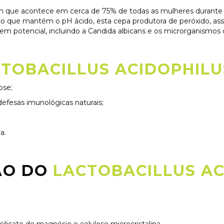
que acontece em cerca de 75% de todas as mulheres durante sua
co que mantém o pH ácido, esta cepa produtora de peróxido, as
em potencial, incluindo a
Candida albicans
e os microrganismos q
TOBACILLUS ACIDOPHILUS
ose;
efesas imunológicas naturais;
a.
ÃO DO
LACTOBACILLUS AC
 silicato de magnésio e celulose microcristalina.