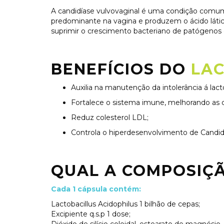
A candidíase vulvovaginal é uma condição comum 
predominante na vagina e produzem o ácido láti
suprimir o crescimento bacteriano de patógenos 
BENEFÍCIOS DO
LAC
Auxilia na manutenção da intolerância á lact
Fortalece o sistema imune, melhorando as d
Reduz colesterol LDL;
Controla o hiperdesenvolvimento de
Candid
QUAL A COMPOSIÇ
Cada 1 cápsula contém:
Lactobacillus Acidophilus 1 bilhão de cepas
;
Excipiente q.s.p 1 dose;
Dióxido de silício coloidal, estearato de magnésio,