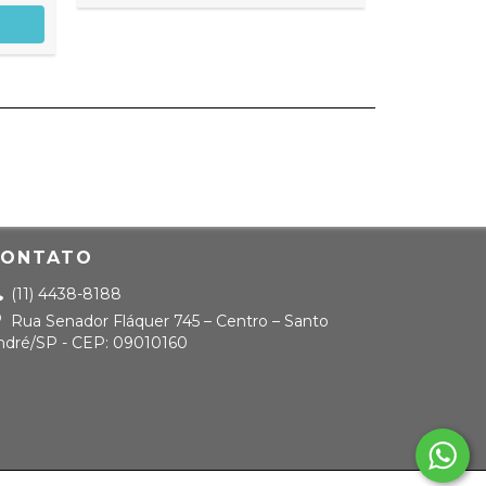
CONTATO
(11) 4438-8188
Rua Senador Fláquer 745 – Centro – Santo
ndré/SP - CEP: 09010160