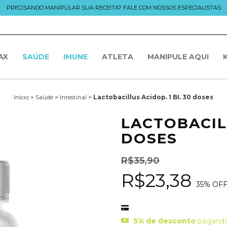
PRECISANDO MANIPULAR SUA RECEITA? FALE COM NOSSOS ESPECIALISTAS
AX
SAÚDE
IMUNE
ATLETA
MANIPULE AQUI
Início
>
Saúde
>
Intestinal
>
Lactobacillus Acidop. 1 BI. 30 doses
LACTOBACILL
DOSES
R$35,90
R$23,38
35
% OF
5% de desconto
pagando