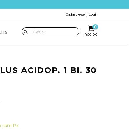
Cadastre-se
Login
0
KITS
R$0,00
US ACIDOP. 1 BI. 30
F
 com Pix