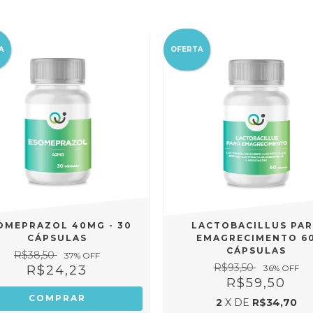
A
OFERTA
OMEPRAZOL 40MG - 30
LACTOBACILLUS PA
CÁPSULAS
EMAGRECIMENTO 6
CÁPSULAS
R$38,50
37
% OFF
R$93,50
R$24,23
36
% OFF
R$59,50
2
X DE
R$34,70