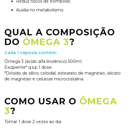
Reduz riscos de trombose;
Auxilia no metabolismo.
QUAL A COMPOSIÇÃO
DO
ÔMEGA 3
?
Cada 1 cápsula contém:
Ômega 3 (ácido alfa linolênico) 500mI;
Excipiente* q.s.p 1 dose;
*Dióxido de silício coloidal, estearato de magnésio, silicato
de magnésio e celulose microcristalina.
COMO USAR O
ÔMEGA
3
?
Tomar 1 dose 2 vezes ao dia.