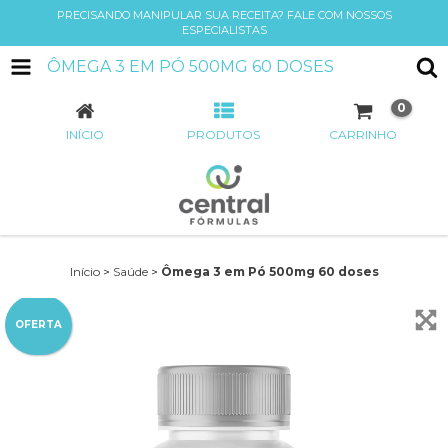
PRECISANDO MANIPULAR SUA RECEITA? FALE COM NOSSOS
ESPECIALISTAS
ÔMEGA 3 EM PÓ 500MG 60 DOSES
0
INÍCIO
PRODUTOS
CARRINHO
Início
>
Saúde
>
Ômega 3 em Pó 500mg 60 doses
OFERTA