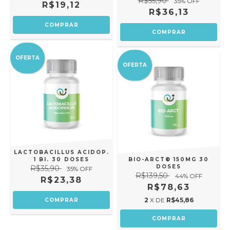
R$55,90
35
% OFF
R$19,12
R$36,13
OFERTA
OFERTA
LACTOBACILLUS ACIDOP.
1 BI. 30 DOSES
BIO-ARCT® 150MG 30
DOSES
R$35,90
35
% OFF
R$139,50
44
% OFF
R$23,38
R$78,63
2
X DE
R$45,86