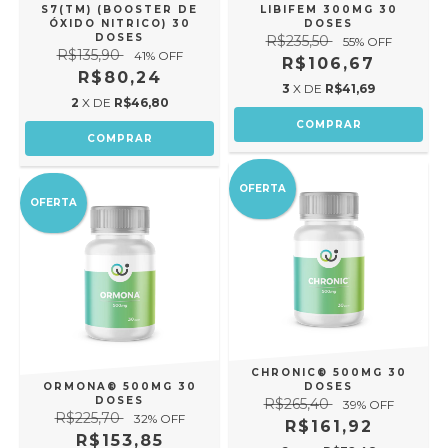
S7(TM) (BOOSTER DE
LIBIFEM 300MG 30
ÓXIDO NITRICO) 30
DOSES
DOSES
R$235,50
55
% OFF
R$135,90
41
% OFF
R$106,67
R$80,24
3
X DE
R$41,69
2
X DE
R$46,80
OFERTA
OFERTA
CHRONIC® 500MG 30
ORMONA® 500MG 30
DOSES
DOSES
R$265,40
39
% OFF
R$225,70
32
% OFF
R$161,92
R$153,85