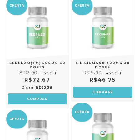
OFERTA
OFERTA
SERENZO(TM) 500MG 30
SILICIUMAX® 300MG 30
DOSES
DOSES
R$165,90
R$85,90
56
% OFF
46
% OFF
R$72,67
R$46,75
2
X DE
R$42,38
OFERTA
OFERTA