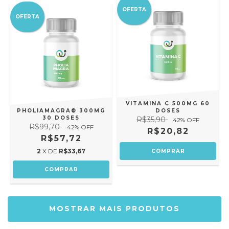
OFERTA
OFERTA
VITAMINA C 500MG 60
PHOLIAMAGRA® 300MG
DOSES
30 DOSES
R$35,90
42
% OFF
R$99,70
42
% OFF
R$20,82
R$57,72
2
X DE
R$33,67
MOSTRAR MAIS PRODUTOS