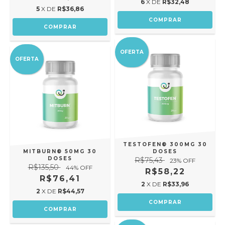
6
X DE
R$32,48
5
X DE
R$36,86
OFERTA
OFERTA
TESTOFEN® 300MG 30
MITBURN® 50MG 30
DOSES
DOSES
R$75,43
23
% OFF
R$135,50
44
% OFF
R$58,22
R$76,41
2
X DE
R$33,96
2
X DE
R$44,57