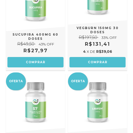
VEGBURN 150MG 30
DOSES
SUCUPIRA 400MG 60
R$197,50
33
% OFF
DOSES
R$49,50
R$131,41
43
% OFF
R$27,97
4
X DE
R$39,06
OFERTA
OFERTA