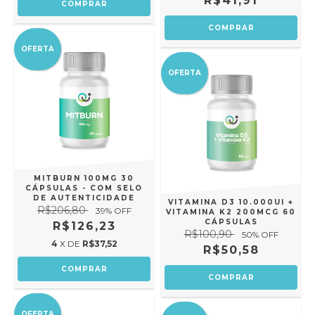
R$41,91
OFERTA
OFERTA
MITBURN 100MG 30
CÁPSULAS - COM SELO
DE AUTENTICIDADE
VITAMINA D3 10.000UI +
R$206,80
39
% OFF
VITAMINA K2 200MCG 60
CÁPSULAS
R$126,23
R$100,90
50
% OFF
4
X DE
R$37,52
R$50,58
OFERTA