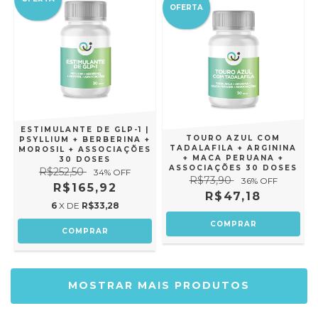
OFERTA
ESTIMULANTE DE GLP-1 |
TOURO AZUL COM
PSYLLIUM + BERBERINA +
TADALAFILA + ARGININA
MOROSIL + ASSOCIAÇÕES
+ MACA PERUANA +
30 DOSES
ASSOCIAÇÕES 30 DOSES
R$252,50
34
% OFF
R$73,90
36
% OFF
R$165,92
R$47,18
6
X DE
R$33,28
MOSTRAR MAIS PRODUTOS