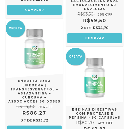
LACTOBACILLUS PARA
EMAGRECIMENTO 60
CÁPSULAS
R$93,50
36
% OFF
R$59,50
2
X DE
R$34,70
OFERTA
OFERTA
FÓRMULA PARA
LIPEDEMA |
TRANSRESVERATROL +
ASTAXANTINA +
CÚRCUMA +
ASSOCIAÇÕES 60 DOSES
R$114,30
25
% OFF
ENZIMAS DIGESTIVAS
R$86,27
COM PROTEASE E
PEPSINA - 60 CÁPSULAS
3
X DE
R$33,72
R$80,70
48
% OFF