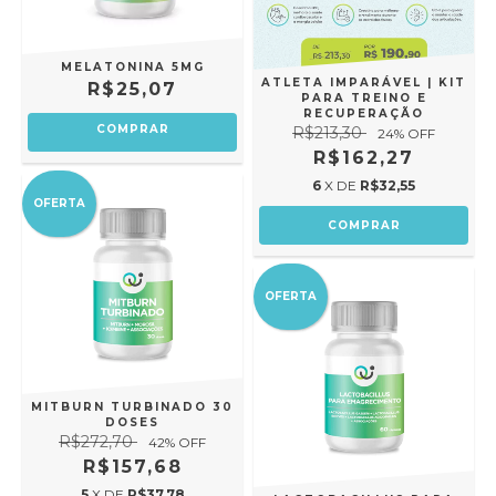
MELATONINA 5MG
ATLETA IMPARÁVEL | KIT
R$25,07
PARA TREINO E
RECUPERAÇÃO
COMPRAR
R$213,30
24
% OFF
R$162,27
6
X DE
R$32,55
OFERTA
OFERTA
MITBURN TURBINADO 30
DOSES
R$272,70
42
% OFF
R$157,68
5
X DE
R$37,78